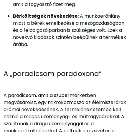
amit a fogyasztó fizet meg.
Bérköltségek növekedése:
A munkaerőhiány
miatt a bérek emelkedése a mezőgazdaságban
és a feldolgozóiparban is szükséges volt. Ezek a
növekvő kiadások szintén beépülnek a termékek
árába.
A „paradicsom paradoxona”
A paradicsom, amit a szupermarketben
megvásárolsz, egy mikrokozmosza az élelmiszerárak
drámai növekedésének. A termelőnek szembe kell
néznie a magas üzemanyag- és műtrágyaárakkal. A
szállítónak a drága üzemanyaggal és a
munkaerőköltségekkel. A boltnak a rezsivel és a