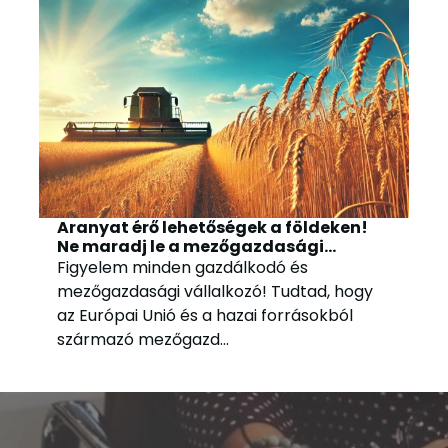
Aranyat érő lehetőségek a földeken!
Ne maradj le a mezőgazdasági
támogatásokról!
Figyelem minden gazdálkodó és
mezőgazdasági vállalkozó! Tudtad, hogy
az Európai Unió és a hazai forrásokból
származó mezőgazd...