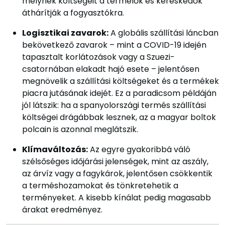
melynek költségeit a termelők és kereskedők
áthárítják a fogyasztókra.
Logisztikai zavarok:
A globális szállítási láncban
bekövetkező zavarok – mint a COVID-19 idején
tapasztalt korlátozások vagy a Szuezi-
csatornában elakadt hajó esete – jelentősen
megnövelik a szállítási költségeket és a termékek
piacra jutásának idejét. Ez a paradicsom példáján
jól látszik: ha a spanyolországi termés szállítási
költségei drágábbak lesznek, az a magyar boltok
polcain is azonnal meglátszik.
Klímaváltozás:
Az egyre gyakoribbá váló
szélsőséges időjárási jelenségek, mint az aszály,
az árvíz vagy a fagykárok, jelentősen csökkentik
a terméshozamokat és tönkretehetik a
terményeket. A kisebb kínálat pedig magasabb
árakat eredményez.