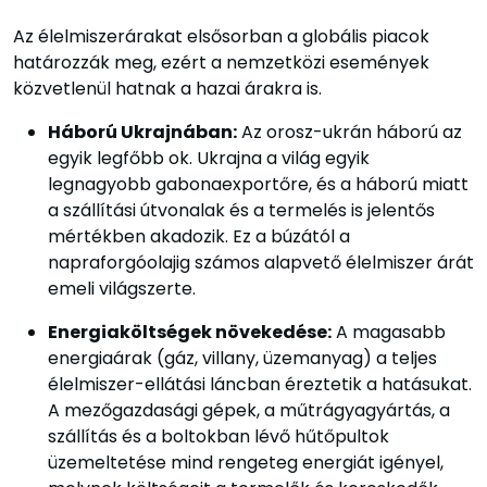
Az élelmiszerárakat elsősorban a globális piacok
határozzák meg, ezért a nemzetközi események
közvetlenül hatnak a hazai árakra is.
Háború Ukrajnában:
Az orosz-ukrán háború az
egyik legfőbb ok. Ukrajna a világ egyik
legnagyobb gabonaexportőre, és a háború miatt
a szállítási útvonalak és a termelés is jelentős
mértékben akadozik. Ez a búzától a
napraforgóolajig számos alapvető élelmiszer árát
emeli világszerte.
Energiaköltségek növekedése:
A magasabb
energiaárak (gáz, villany, üzemanyag) a teljes
élelmiszer-ellátási láncban éreztetik a hatásukat.
A mezőgazdasági gépek, a műtrágyagyártás, a
szállítás és a boltokban lévő hűtőpultok
üzemeltetése mind rengeteg energiát igényel,