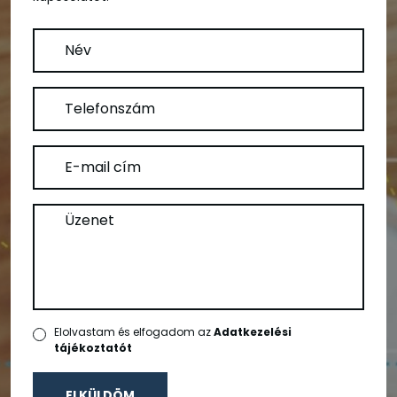
Elolvastam és elfogadom az
Adatkezelési
tájékoztatót
ELKÜLDÖM