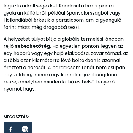
logisztikai költségekkel. Ráadásul a hazai piacra
gyakran külföldről, például Spanyolországból vagy
Hollandiából érkezik a paradicsom, ami a gyengülő
forint miatt még drágábbá teszi.
A helyzetet súlyosbítja a globális termelési láncban
rejlő
sebezhetőség
. Ha egyetlen ponton, legyen az
egy háború vagy egy hajó elakadása, zavar támad, az
a több ezer kilométerre lévő boltokban is azonnal
érezteti a hatását. A paradicsom tehát nem csupán
egy zöldség, hanem egy komplex gazdasági lánc
része, amelyben minden külső és belső tényező
nyomot hagy.
MEGOSZTÁS: