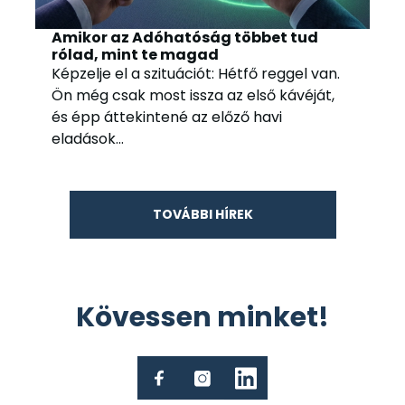
Amikor az Adóhatóság többet tud
rólad, mint te magad
Képzelje el a szituációt: Hétfő reggel van.
Ön még csak most issza az első kávéját,
és épp áttekintené az előző havi
eladások...
TOVÁBBI HÍREK
Kövessen minket!