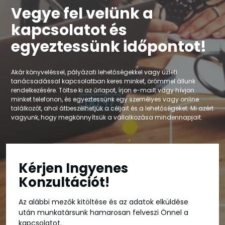
Vegye fel velünk a
kapcsolatot és
egyeztessünk időpontot!
Akár könyveléssel, pályázati lehetőségekkel vagy üzleti
tanácsadással kapcsolatban keres minket, örömmel állunk
rendelkezésére. Töltse ki az űrlapot, írjon e-mailt vagy hívjon
minket telefonon, és egyeztessünk egy személyes vagy online
találkozót, ahol átbeszélhetjük a céljait és a lehetőségeket. Mi azért
vagyunk, hogy megkönnyítsük a vállalkozása mindennapjait.
Kérjen Ingyenes
Konzultációt!
Az alábbi mezők kitöltése és az adatok elküldése
után munkatársunk hamarosan felveszi Önnel a
kapcsolatot.